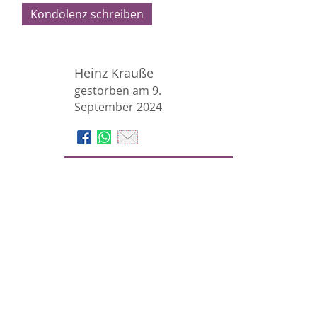
Kondolenz schreiben
Heinz Krauße
gestorben am 9.
September 2024
Bestattungsanstalt Pietät Wadenstorfer
Kulmbacher Straße 26
95445
Bayreuth
Tel.
0921 74560
E-Mail
info@pietaet-bayreuth.de