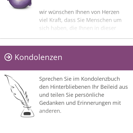
wir wünschen Ihnen von Herzen
viel Kraft, dass Sie Menschen um
sich haben, die Ihnen in dieser
schweren Zeit beistehen und Halt
geben. Zusätzlich können Sie auf
dieser Gedenkseite Erinnerungen
Kondolenzen
teilen und so das Andenken
gemeinsam wachhalten.
Sprechen Sie im Kondolenzbuch
In tiefer Verbundenheit
den Hinterbliebenen Ihr Beileid aus
und teilen Sie persönliche
Ihre Bestattungsanstalt Pietät
Gedanken und Erinnerungen mit
Wadenstorfer
anderen.