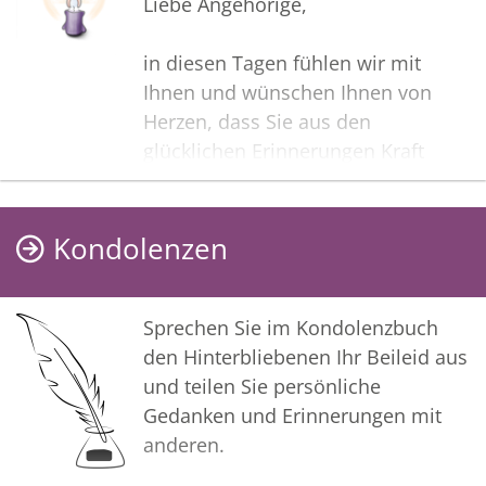
Liebe Angehörige,
in diesen Tagen fühlen wir mit
Ihnen und wünschen Ihnen von
Herzen, dass Sie aus den
glücklichen Erinnerungen Kraft
schöpfen, um positiv in die Zukunft
zu gehen. Diese Gedenkseite möge
Ihnen dabei helfen, Ihre Trauer zu
Kondolenzen
teilen und das Andenken
gemeinsam wachzuhalten.
Sprechen Sie im Kondolenzbuch
In tiefer Verbundenheit
den Hinterbliebenen Ihr Beileid aus
und teilen Sie persönliche
Ihre Bestattungsanstalt Pietät
Gedanken und Erinnerungen mit
Wadenstorfer
anderen.