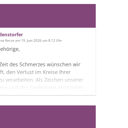
denstorfer
ese Kerze am 19. Juni 2026 um 8.12 Uhr
ehörige,
 Zeit des Schmerzes wünschen wir
ft, den Verlust im Kreise Ihrer
zu verarbeiten. Als Zeichen unserer
hme und des Gedenkens entzünden
s erste Licht. Möge diese Gedenkseite
fen, Erinnerungen zu teilen und so
nken gemeinsam wachzuhalten.
htiger Verbundenheit