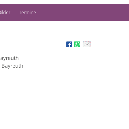
ilder
Termine
Bayreuth
n Bayreuth