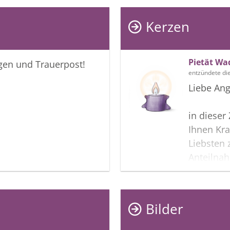
Kerzen
Pietät Wa
igen und Trauerpost!
entzündete di
Liebe Ang
in dieser
Ihnen Kra
Liebsten 
Anteilna
wir diese
Ihnen hel
das Ande
Bilder
In aufric